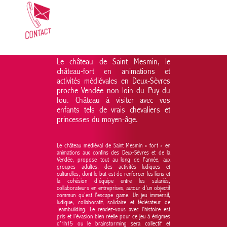
Le château de Saint Mesmin, le
château-fort en animations et
activités médiévales en Deux-Sèvres
proche Vendée non loin du Puy du
fou. Château à visiter avec vos
enfants tels de vrais chevaliers et
princesses du moyen-âge.
Le château médiéval de Saint Mesmin « fort » en
animations aux confins des Deux-Sèvres et de la
Vendée, propose tout au long de l’année, aux
groupes adultes, des activités ludiques et
culturelles, dont le but est de renforcer les liens et
la cohésion d’équipe entre les salariés,
collaborateurs en entreprises, autour d'un objectif
commun qu’est l’escape game. Un jeu immersif,
ludique, collaboratif, solidaire et fédérateur de
Teambuilding. Le rendez-vous avec l’histoire est
pris et l’évasion bien réelle pour ce jeu à énigmes
d’1h15 ou le brainstorming sera collectif et