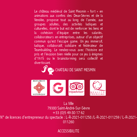
Le château médiéval de Saint Mesmin « fort » en
animations aux confins des Deux-Sèvres et de la
Vendée, propose tout au long de l’année, aux
groupes adultes, des activités ludiques et
culturelles, dont le but est de renforcer les liens et
la cohésion d’équipe entre les salariés,
collaborateurs en entreprises, autour d'un objectif
commun qu’est l’escape game. Un jeu immersif,
ludique, collaboratif, solidaire et fédérateur de
Teambuilding. Le rendez-vous avec l’histoire est
pris et l’évasion bien réelle pour ce jeu à énigmes
d’1h15 ou le brainstorming sera collectif et
divertissant.
CHATEAU DE SAINT MESMIN
La Ville
79380 Saint-André-Sur-Sèvre
+33 (0)5 49 80 17 62
N° de licences d'entrepreneur du spectacle : L-R-2021-011258 /L-R-2021-011259 / L-R-2021-
011260
ACCESSIBILITE