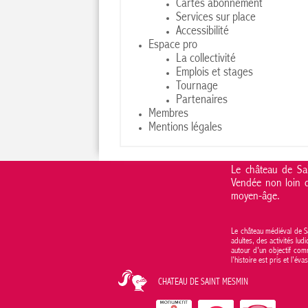
Cartes abonnement
Services sur place
Accessibilité
Espace pro
La collectivité
Emplois et stages
Tournage
Partenaires
Membres
Mentions légales
Le château de Sai
Vendée non loin d
moyen-âge.
Le château médiéval de S
adultes, des activités lud
autour d'un objectif comm
l’histoire est pris et l’é
CHATEAU DE SAINT MESMIN