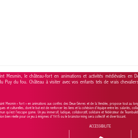
nt Mesmin, le château-fort en animations et activités médiévales en 
u Puy du fou. Château à visiter avec vos enfants tels de vrais chevalier
aint Mesmin « fort » en animations aux confins des Deux-Sèvres et de la Vendée, propose tout au lon
iques et culturelles, dont le but est de renforcer les liens et la cohésion d’équipe entre les salariés, col
un qu’est l’escape game. Un jeu immersif, ludique, collaboratif, solidaire et fédérateur de Teambuil
vasion bien réelle pour ce jeu à énigmes d’1h15 ou le brainstorming sera collectif et divertissant.
ACCESSIBILITE