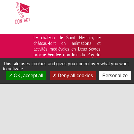
Le château de Saint Mesmin, le
château-fort en animations et
activités médiévales en Deux-Sèvres
proche Vendée non loin du Puy du
fou. Château à visiter avec vos
This site uses cookies and gives you control over what you want
enfants tels de vrais chevaliers et
to activate
princesses du moyen-âge.
OK, accept all
Deny all cookies
Personalize
Le château médiéval de Saint Mesmin « fort » en
animations aux confins des Deux-Sèvres et de la
Vendée, propose tout au long de l’année, aux
groupes adultes, des activités ludiques et
culturelles, dont le but est de renforcer les liens et
la cohésion d’équipe entre les salariés,
collaborateurs en entreprises, autour d'un objectif
commun qu’est l’escape game. Un jeu immersif,
ludique, collaboratif, solidaire et fédérateur de
Teambuilding. Le rendez-vous avec l’histoire est
pris et l’évasion bien réelle pour ce jeu à énigmes
d’1h15 ou le brainstorming sera collectif et