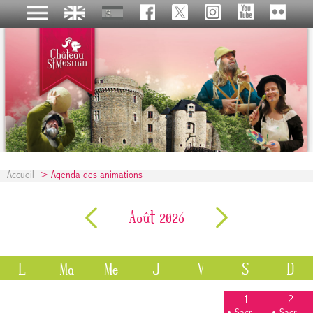
Accueil
> Agenda des animations
Août 2026
L
Ma
Me
J
V
S
D
1
2