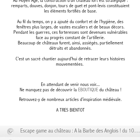
Au Moyen Âge, la construction d’un château fort est stratégique :
remparts, douves, donjon, tours de guet et pont-levis constituaient
les éléments fortifiés de base.
Au fil du temps, on y a ajouté du confort et de l’hygiène, des
fenêtres plus larges, de vastes escaliers et de beaux décors.
Pendant les guerres, ces forteresses sont devenues vulnérables
face au progrès constant de l’artillerie.
Beaucoup de châteaux furent, ainsi, assiégés, partiellement
détruits et abandonnés.
C’est un sacré chantier aujourd’hui de retracer leurs histoires
mouvementées.
En attendant de venir nous voir....
Ne manquez pas de découvrir la
EBOUTIQUE
du château !
Retrouvez-y de nombreux articles d’inspiration médiévale.
A TRES BIENTOT
Escape game au château : A la Barbe des Anglois ! du 10/01 au 10/01