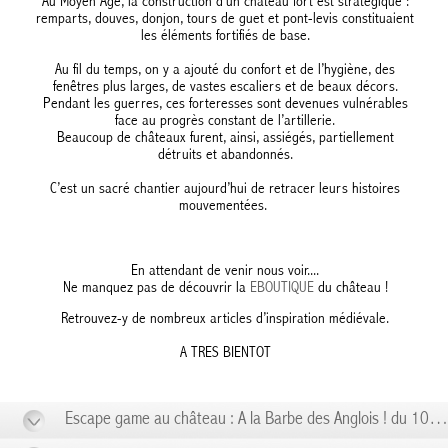
Au Moyen Âge, la construction d’un château fort est stratégique :
remparts, douves, donjon, tours de guet et pont-levis constituaient
les éléments fortifiés de base.
Au fil du temps, on y a ajouté du confort et de l’hygiène, des
fenêtres plus larges, de vastes escaliers et de beaux décors.
Pendant les guerres, ces forteresses sont devenues vulnérables
face au progrès constant de l’artillerie.
Beaucoup de châteaux furent, ainsi, assiégés, partiellement
détruits et abandonnés.
C’est un sacré chantier aujourd’hui de retracer leurs histoires
mouvementées.
En attendant de venir nous voir....
Ne manquez pas de découvrir la
EBOUTIQUE
du château !
Retrouvez-y de nombreux articles d’inspiration médiévale.
A TRES BIENTOT
Escape game au château : A la Barbe des Anglois ! du 10/01 au 10/01