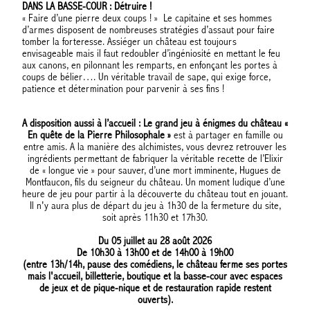
DANS LA BASSE-COUR : Détruire !
« Faire d’une pierre deux coups ! » Le capitaine et ses hommes
d’armes disposent de nombreuses stratégies d’assaut pour faire
tomber la forteresse. Assiéger un château est toujours
envisageable mais il faut redoubler d’ingéniosité en mettant le feu
aux canons, en pilonnant les remparts, en enfonçant les portes à
coups de bélier…. Un véritable travail de sape, qui exige force,
patience et détermination pour parvenir à ses fins !
A disposition aussi à l’accueil : Le grand jeu à énigmes du château «
En quête de la Pierre Philosophale »
est à partager en famille ou
entre amis. A la manière des alchimistes, vous devrez retrouver les
ingrédients permettant de fabriquer la véritable recette de l’Elixir
de « longue vie » pour sauver, d’une mort imminente, Hugues de
Montfaucon, fils du seigneur du château. Un moment ludique d’une
heure de jeu pour partir à la découverte du château tout en jouant.
Il n'y aura plus de départ du jeu à 1h30 de la fermeture du site,
soit après 11h30 et 17h30.
Du 05 juillet au 28 août 2026
De 10h30 à 13h00 et de 14h00 à 19h00
(entre 13h/14h, pause des comédiens, le château ferme ses portes
mais l'accueil, billetterie, boutique et la basse-cour avec espaces
de jeux et de pique-nique et de restauration rapide restent
ouverts).