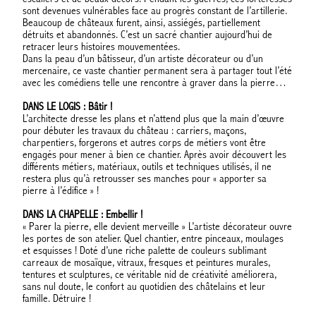
sont devenues vulnérables face au progrès constant de l’artillerie.
Beaucoup de châteaux furent, ainsi, assiégés, partiellement
détruits et abandonnés. C’est un sacré chantier aujourd’hui de
retracer leurs histoires mouvementées.
Dans la peau d’un bâtisseur, d’un artiste décorateur ou d’un
mercenaire, ce vaste chantier permanent sera à partager tout l’été
avec les comédiens telle une rencontre à graver dans la pierre…
DANS LE LOGIS : Bâtir !
L’architecte dresse les plans et n’attend plus que la main d’œuvre
pour débuter les travaux du château : carriers, maçons,
charpentiers, forgerons et autres corps de métiers vont être
engagés pour mener à bien ce chantier. Après avoir découvert les
différents métiers, matériaux, outils et techniques utilisés, il ne
restera plus qu’à retrousser ses manches pour « apporter sa
pierre à l’édifice » !
DANS LA CHAPELLE : Embellir !
« Parer la pierre, elle devient merveille » L’artiste décorateur ouvre
les portes de son atelier. Quel chantier, entre pinceaux, moulages
et esquisses ! Doté d’une riche palette de couleurs sublimant
carreaux de mosaïque, vitraux, fresques et peintures murales,
tentures et sculptures, ce véritable nid de créativité améliorera,
sans nul doute, le confort au quotidien des châtelains et leur
famille. Détruire !